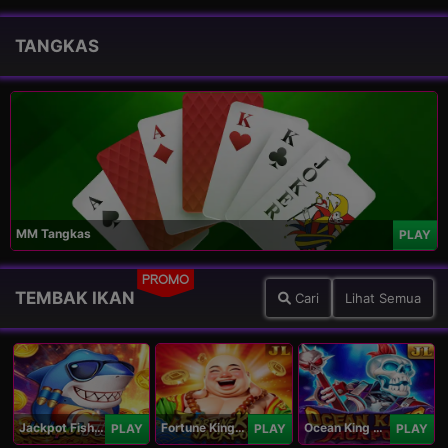
TANGKAS
MM Tangkas
PLAY
PROMO
TEMBAK IKAN
Cari
Lihat Semua
Jackpot Fishing Jili
Fortune King Jackpot
Ocean King Jackpot
PLAY
PLAY
PLAY