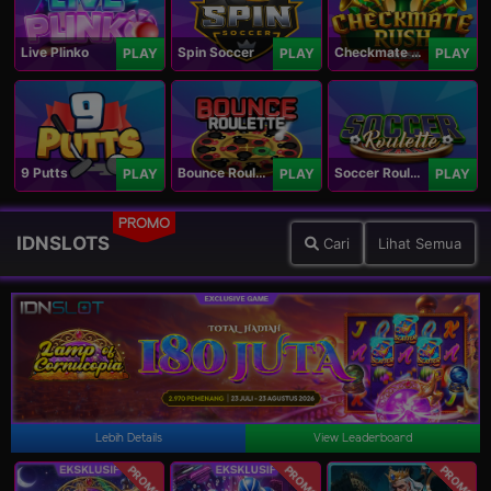
Live Plinko
Spin Soccer
Checkmate Rush
PLAY
PLAY
PLAY
9 Putts
Bounce Roulette
Soccer Roulette
PLAY
PLAY
PLAY
PROMO
IDNSLOTS
Cari
Lihat Semua
Lebih Details
View Leaderboard
PROMO
PROMO
PROMO