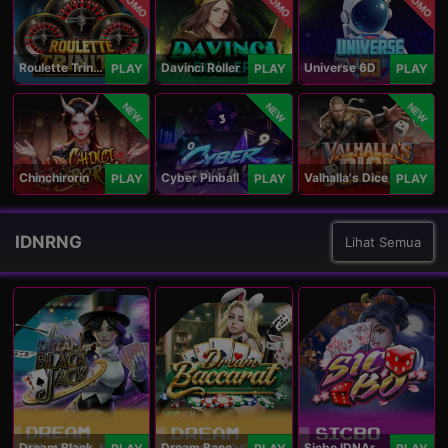
PROMO
PROMO
PROMO
Roulette Trinity
Davinci Roller
Universe 6D
PLAY
PLAY
PLAY
NEW
NEW
NEW
Chinchirorin
Cyber Pinball
Valhalla's Dice
PLAY
PLAY
PLAY
IDNRNG
Lihat Semua
Dream Blackjack
Dream Baccarat
Sicbo IDNArcade