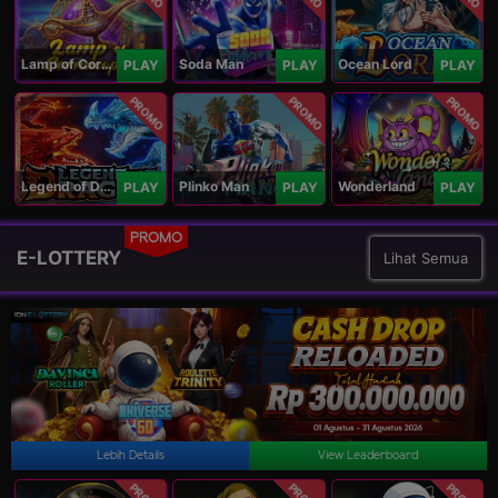
Lamp of Cornucopia
Soda Man
Ocean Lord
PLAY
PLAY
PLAY
PROMO
PROMO
PROMO
Legend of Dragon
Plinko Man
Wonderland
PLAY
PLAY
PLAY
PROMO
E-LOTTERY
Lihat Semua
Lebih Details
View Leaderboard