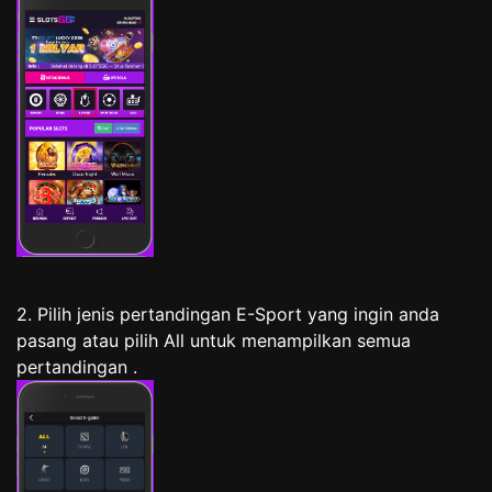
2. Pilih jenis pertandingan E-Sport yang ingin anda
pasang atau pilih All untuk menampilkan semua
pertandingan .