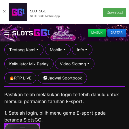
×
SLOTSGG
Download
SLOTSGG Mobile App
MASUK
DAFTAR
Tentang Kami
Mobile
Info
Kalkulator Mix Parlay
Video Slotsgg
🔥RTP LIVE
⚽️Jadwal Sportbook
Pastikan telah melakukan login terlebih dahulu untuk
memulai permainan taruhan E-sport.
1. Setelah login, pilih menu game E-sport pada
beranda SlotsGG.